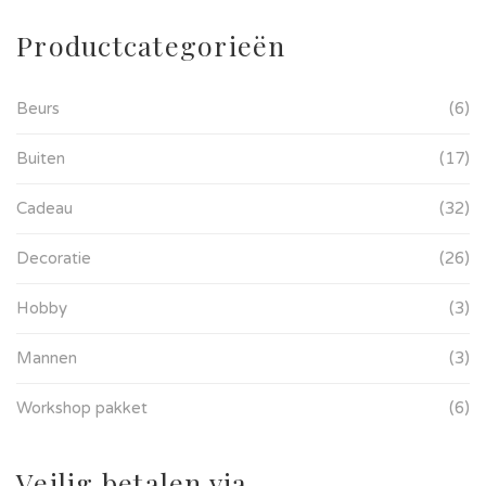
Productcategorieën
Beurs
(6)
Buiten
(17)
Cadeau
(32)
Decoratie
(26)
Hobby
(3)
Mannen
(3)
Workshop pakket
(6)
Veilig betalen via