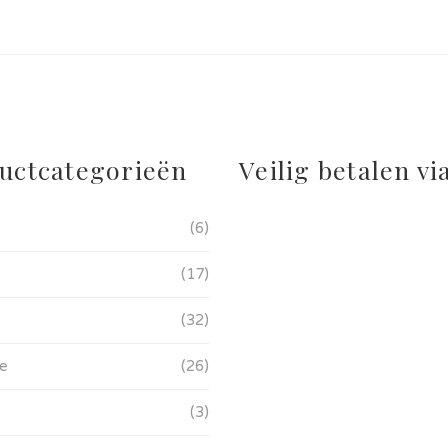
uctcategorieën
Veilig betalen vi
(6)
(17)
(32)
ie
(26)
(3)